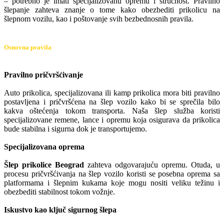
– potrebno je imati specijalizovanu opremu i stručnost. Pravilno
šlepanje zahteva znanje o tome kako obezbediti prikolicu na
šlepnom vozilu, kao i poštovanje svih bezbednosnih pravila.
Osnovna pravila
Pravilno pričvršćivanje
Auto prikolica, specijalizovana ili kamp prikolica mora biti pravilno
postavljena i pričvršćena na šlep vozilo kako bi se sprečila bilo
kakva oštećenja tokom transporta. Naša šlep služba koristi
specijalizovane remene, lance i opremu koja osigurava da prikolica
bude stabilna i sigurna dok je transportujemo.
Specijalizovana oprema
Šlep prikolice Beograd
zahteva odgovarajuću opremu. Otuda, u
procesu pričvršćivanja na šlep vozilo koristi se posebna oprema sa
platformama i šlepnim kukama koje mogu nositi veliku težinu i
obezbediti stabilnost tokom vožnje.
Iskustvo kao ključ sigurnog šlepa