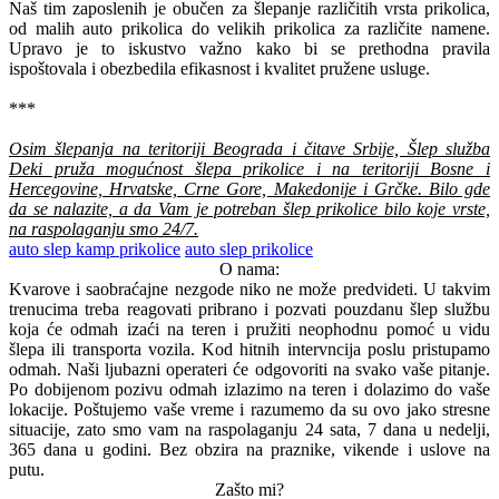
Naš tim zaposlenih je obučen za šlepanje različitih vrsta prikolica,
od malih auto prikolica do velikih prikolica za različite namene.
Upravo je to iskustvo važno kako bi se prethodna pravila
ispoštovala i obezbedila efikasnost i kvalitet pružene usluge.
***
Osim šlepanja na teritoriji Beograda i čitave Srbije, Šlep služba
Deki pruža mogućnost šlepa prikolice i na teritoriji Bosne i
Hercegovine, Hrvatske, Crne Gore, Makedonije i Grčke. Bilo gde
da se nalazite, a da Vam je potreban šlep prikolice bilo koje vrste,
na raspolaganju smo 24/7.
auto slep kamp prikolice
auto slep prikolice
O nama:
Kvarove i saobraćajne nezgode niko ne može predvideti. U takvim
trenucima treba reagovati pribrano i pozvati pouzdanu šlep službu
koja će odmah izaći na teren i pružiti neophodnu pomoć u vidu
šlepa ili transporta vozila. Kod hitnih intervncija poslu pristupamo
odmah. Naši ljubazni operateri će odgovoriti na svako vaše pitanje.
Po dobijenom pozivu odmah izlazimo na teren i dolazimo do vaše
lokacije. Poštujemo vaše vreme i razumemo da su ovo jako stresne
situacije, zato smo vam na raspolaganju 24 sata, 7 dana u nedelji,
365 dana u godini. Bez obzira na praznike, vikende i uslove na
putu.
Zašto mi?