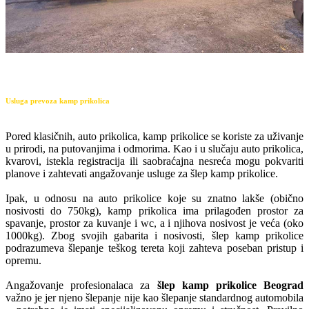
Usluga prevoza kamp prikolica
Pored klasičnih, auto prikolica, kamp prikolice se koriste za uživanje
u prirodi, na putovanjima i odmorima. Kao i u slučaju auto prikolica,
kvarovi, istekla registracija ili saobraćajna nesreća mogu pokvariti
planove i zahtevati angažovanje usluge za šlep kamp prikolice.
Ipak, u odnosu na auto prikolice koje su znatno lakše (obično
nosivosti do 750kg), kamp prikolica ima prilagođen prostor za
spavanje, prostor za kuvanje i wc, a i njihova nosivost je veća (oko
1000kg). Zbog svojih gabarita i nosivosti, šlep kamp prikolice
podrazumeva šlepanje teškog tereta koji zahteva poseban pristup i
opremu.
Angažovanje profesionalaca za
šlep kamp prikolice Beograd
važno je jer njeno šlepanje nije kao šlepanje standardnog automobila