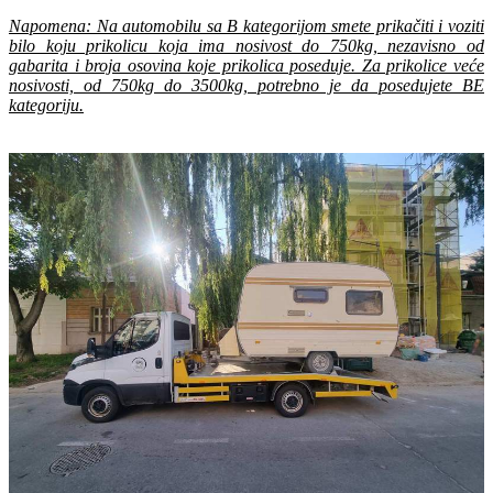
Napomena: Na automobilu sa B kategorijom smete prikačiti i voziti
bilo koju prikolicu koja ima nosivost do 750kg, nezavisno od
gabarita i broja osovina koje prikolica poseduje. Za prikolice veće
nosivosti, od 750kg do 3500kg, potrebno je da posedujete BE
kategoriju.