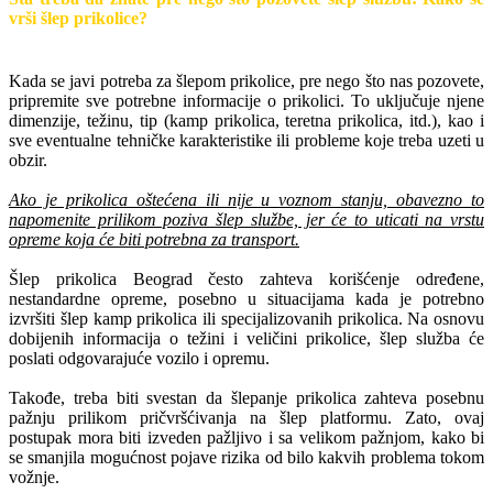
vrši šlep prikolice?
Kada se javi potreba za šlepom prikolice, pre nego što nas pozovete,
pripremite sve potrebne informacije o prikolici. To uključuje njene
dimenzije, težinu, tip (kamp prikolica, teretna prikolica, itd.), kao i
sve eventualne tehničke karakteristike ili probleme koje treba uzeti u
obzir.
Ako je prikolica oštećena ili nije u voznom stanju, obavezno to
napomenite prilikom poziva šlep službe, jer će to uticati na vrstu
opreme koja će biti potrebna za transport.
Šlep prikolica Beograd često zahteva korišćenje određene,
nestandardne opreme, posebno u situacijama kada je potrebno
izvršiti šlep kamp prikolica ili specijalizovanih prikolica. Na osnovu
dobijenih informacija o težini i veličini prikolice, šlep služba će
poslati odgovarajuće vozilo i opremu.
Takođe, treba biti svestan da šlepanje prikolica zahteva posebnu
pažnju prilikom pričvršćivanja na šlep platformu. Zato, ovaj
postupak mora biti izveden pažljivo i sa velikom pažnjom, kako bi
se smanjila mogućnost pojave rizika od bilo kakvih problema tokom
vožnje.