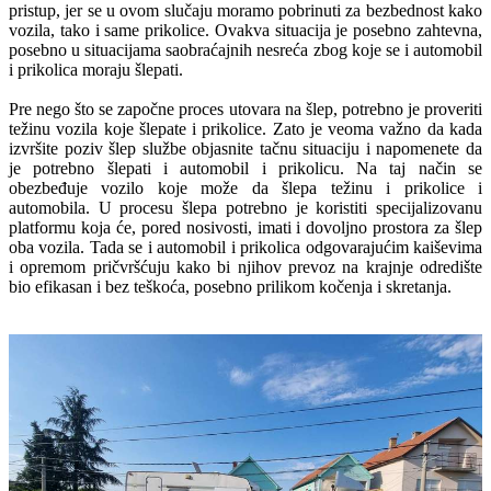
pristup, jer se u ovom slučaju moramo pobrinuti za bezbednost kako
vozila, tako i same prikolice. Ovakva situacija je posebno zahtevna,
posebno u situacijama saobraćajnih nesreća zbog koje se i automobil
i prikolica moraju šlepati.
Pre nego što se započne proces utovara na šlep, potrebno je proveriti
težinu vozila koje šlepate i prikolice. Zato je veoma važno da kada
izvršite poziv šlep službe objasnite tačnu situaciju i napomenete da
je potrebno šlepati i automobil i prikolicu. Na taj način se
obezbeđuje vozilo koje može da šlepa težinu i prikolice i
automobila. U procesu šlepa potrebno je koristiti specijalizovanu
platformu koja će, pored nosivosti, imati i dovoljno prostora za šlep
oba vozila. Tada se i automobil i prikolica odgovarajućim kaiševima
i opremom pričvršćuju kako bi njihov prevoz na krajnje odredište
bio efikasan i bez teškoća, posebno prilikom kočenja i skretanja.