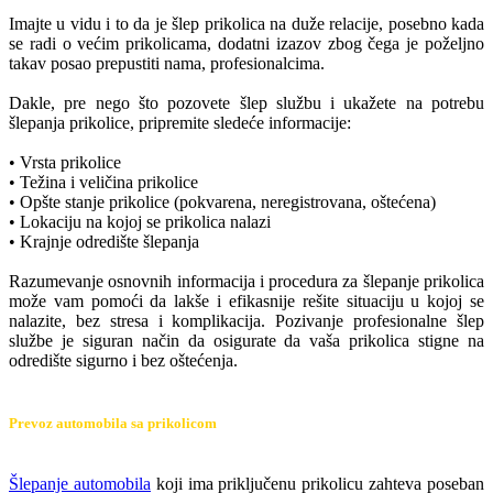
Imajte u vidu i to da je šlep prikolica na duže relacije, posebno kada
se radi o većim prikolicama, dodatni izazov zbog čega je poželjno
takav posao prepustiti nama, profesionalcima.
Dakle, pre nego što pozovete šlep službu i ukažete na potrebu
šlepanja prikolice, pripremite sledeće informacije:
• Vrsta prikolice
• Težina i veličina prikolice
• Opšte stanje prikolice (pokvarena, neregistrovana, oštećena)
• Lokaciju na kojoj se prikolica nalazi
• Krajnje odredište šlepanja
Razumevanje osnovnih informacija i procedura za šlepanje prikolica
može vam pomoći da lakše i efikasnije rešite situaciju u kojoj se
nalazite, bez stresa i komplikacija. Pozivanje profesionalne šlep
službe je siguran način da osigurate da vaša prikolica stigne na
odredište sigurno i bez oštećenja.
Prevoz automobila sa prikolicom
Šlepanje automobila
koji ima priključenu prikolicu zahteva poseban