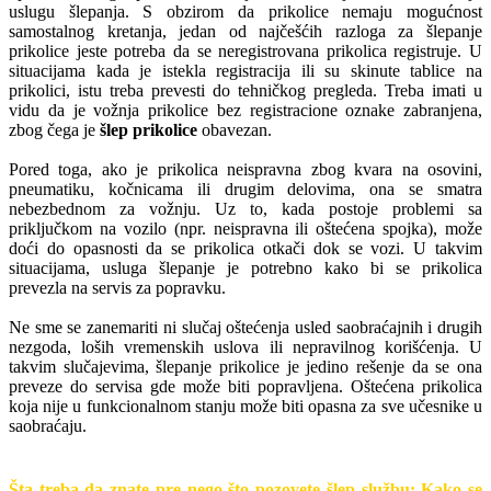
uslugu šlepanja. S obzirom da prikolice nemaju mogućnost
samostalnog kretanja, jedan od najčešćih razloga za šlepanje
prikolice jeste potreba da se neregistrovana prikolica registruje. U
situacijama kada je istekla registracija ili su skinute tablice na
prikolici, istu treba prevesti do tehničkog pregleda. Treba imati u
vidu da je vožnja prikolice bez registracione oznake zabranjena,
zbog čega je
šlep prikolice
obavezan.
Pored toga, ako je prikolica neispravna zbog kvara na osovini,
pneumatiku, kočnicama ili drugim delovima, ona se smatra
nebezbednom za vožnju. Uz to, kada postoje problemi sa
priključkom na vozilo (npr. neispravna ili oštećena spojka), može
doći do opasnosti da se prikolica otkači dok se vozi. U takvim
situacijama, usluga šlepanje je potrebno kako bi se prikolica
prevezla na servis za popravku.
Ne sme se zanemariti ni slučaj oštećenja usled saobraćajnih i drugih
nezgoda, loših vremenskih uslova ili nepravilnog korišćenja. U
takvim slučajevima, šlepanje prikolice je jedino rešenje da se ona
preveze do servisa gde može biti popravljena. Oštećena prikolica
koja nije u funkcionalnom stanju može biti opasna za sve učesnike u
saobraćaju.
Šta treba da znate pre nego što pozovete šlep službu: Kako se