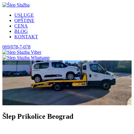
USLUGE
OPŠTINE
CENA
BLOG
KONTAKT
069/078-7-078
Šlep Prikolice Beograd