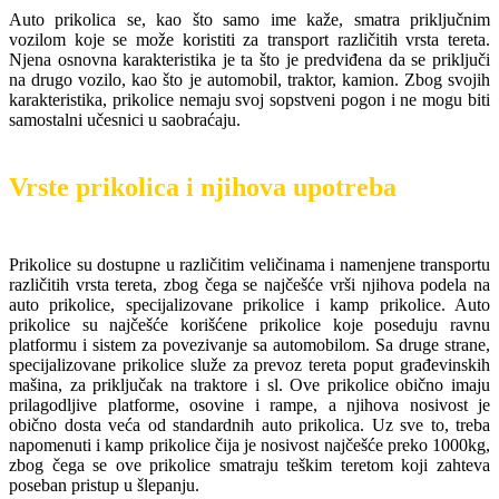
Auto prikolica se, kao što samo ime kaže, smatra priključnim
vozilom koje se može koristiti za transport različitih vrsta tereta.
Njena osnovna karakteristika je ta što je predviđena da se priključi
na drugo vozilo, kao što je automobil, traktor, kamion. Zbog svojih
karakteristika, prikolice nemaju svoj sopstveni pogon i ne mogu biti
samostalni učesnici u saobraćaju.
Vrste prikolica i njihova upotreba
Prikolice su dostupne u različitim veličinama i namenjene transportu
različitih vrsta tereta, zbog čega se najčešće vrši njihova podela na
auto prikolice, specijalizovane prikolice i kamp prikolice. Auto
prikolice su najčešće korišćene prikolice koje poseduju ravnu
platformu i sistem za povezivanje sa automobilom. Sa druge strane,
specijalizovane prikolice služe za prevoz tereta poput građevinskih
mašina, za priključak na traktore i sl. Ove prikolice obično imaju
prilagodljive platforme, osovine i rampe, a njihova nosivost je
obično dosta veća od standardnih auto prikolica. Uz sve to, treba
napomenuti i kamp prikolice čija je nosivost najčešće preko 1000kg,
zbog čega se ove prikolice smatraju teškim teretom koji zahteva
poseban pristup u šlepanju.