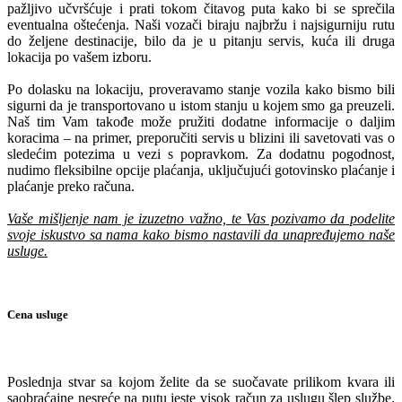
pažljivo učvršćuje i prati tokom čitavog puta kako bi se sprečila
eventualna oštećenja. Naši vozači biraju najbržu i najsigurniju rutu
do željene destinacije, bilo da je u pitanju servis, kuća ili druga
lokacija po vašem izboru.
Po dolasku na lokaciju, proveravamo stanje vozila kako bismo bili
sigurni da je transportovano u istom stanju u kojem smo ga preuzeli.
Naš tim Vam takođe može pružiti dodatne informacije o daljim
koracima – na primer, preporučiti servis u blizini ili savetovati vas o
sledećim potezima u vezi s popravkom. Za dodatnu pogodnost,
nudimo fleksibilne opcije plaćanja, uključujući gotovinsko plaćanje i
plaćanje preko računa.
Vaše mišljenje nam je izuzetno važno, te Vas pozivamo da podelite
svoje iskustvo sa nama kako bismo nastavili da unapređujemo naše
usluge.
Cena usluge
Poslednja stvar sa kojom želite da se suočavate prilikom kvara ili
saobraćajne nesreće na putu jeste visok račun za uslugu šlep službe.