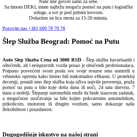
Naše ime govori samo za sebe.
Sa timom DEKI, imate najbržu moguću pomoć na putu i ​​logističke
usluge, a sve je pod jednim krovom.
Dolazimo na licu mesta za 15-20 minuta.
Pozovite nas +381 690 78 70 78
Šlep Služba Beograd: Pomoć na Putu
Auto Slep Sluzba Cena od 3000 RSD
- Šlep služba havarisanih i
oštećenih, ali i neispravnih vozila posao je obučenih profesionalaca.
Potpuno posvećeni svom poslu sve svoje resurse smo usmerili u
vrhunsku opremu kako bismo bili maksimalno efikasni. U protekloj
deceniji, postali smo šlep služba koja uživa najviše poverenja, pruža
pomoć na putu u bilo koje doba dana ili noći, 24 sata dnevno, 7
dana u nedelji. Šlepanje automobila može da bude izazovan zadatak,
a mogućnost suočavanja sa bilo kojim pokvarenim automobilom,
prikolicom, motorom ili drugim vozilom, samo dokazuje našu
fleksibilnost i pouzdanost.
Dugogodišnje iskustvo na našoj strani