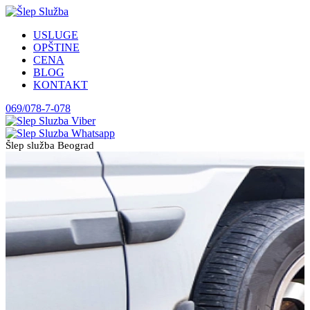
USLUGE
OPŠTINE
CENA
BLOG
KONTAKT
069/078-7-078
Šlep služba Beograd