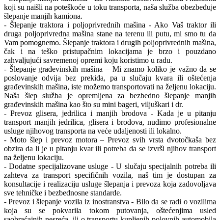
koji su naišli na poteškoće u toku transporta, naša služba obezbeđuje
šlepanje manjih kamiona.
- Šlepanje traktora i poljoprivrednih mašina - Ako Vaš traktor ili
druga poljoprivredna mašina stane na terenu ili putu, mi smo tu da
Vam pomognemo. Šlepanje traktora i drugih poljoprivrednih mašina,
čak i na teško pristupačnim lokacijama je brzo i pouzdano
zahvaljujući savremenoj opremi koju koristimo u radu.
- Šlepanje građevinskih mašina – Mi znamo koliko je važno da se
poslovanje odvija bez prekida, pa u slučaju kvara ili oštećenja
građevinskih mašina, iste možemo transportovati na željenu lokaciju.
Naša šlep služba je opremljena za bezbedno šlepanje manjih
građevinskih mašina kao što su mini bageri, viljuškari i dr.
- Prevoz glisera, jedrilica i manjih brodova - Kada je u pitanju
transport manjih jedrilica, glisera i brodova, nudimo profesionalne
usluge njihovog transporta na veće udaljenosti ili lokalno.
- Moto šlep i prevoz motora – Prevoz svih vrsta dvotočkaša bez
obzira da li je u pitanju kvar ili potreba da se izvrši njihov transport
na željenu lokaciju.
- Dodatne specijalizovane usluge - U slučaju specijalnih potreba ili
zahteva za transport specifičnih vozila, naš tim je dostupan za
konsultacije i realizaciju usluge šlepanja i prevoza koja zadovoljava
sve tehničke i bezbednosne standarde.
- Prevoz i šlepanje vozila iz inostranstva - Bilo da se radi o vozilima
koja su se pokvarila tokom putovanja, oštećenjima usled
saobraćajnih nesreća, ili o transportu kupljenih polovnih automobila