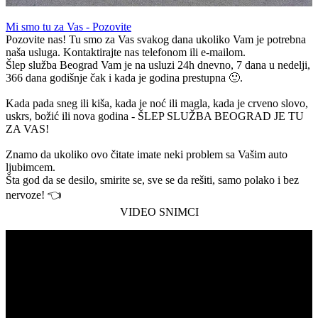
Mi smo tu za Vas - Pozovite
Pozovite nas! Tu smo za Vas svakog dana ukoliko Vam je potrebna
naša usluga. Kontaktirajte nas telefonom ili e-mailom.
Šlep služba Beograd Vam je na usluzi 24h dnevno, 7 dana u nedelji,
366 dana godišnje čak i kada je godina prestupna 🙂.
Kada pada sneg ili kiša, kada je noć ili magla, kada je crveno slovo,
uskrs, božić ili nova godina - ŠLEP SLUŽBA BEOGRAD JE TU
ZA VAS!
Znamo da ukoliko ovo čitate imate neki problem sa Vašim auto
ljubimcem.
Šta god da se desilo, smirite se, sve se da rešiti, samo polako i bez
nervoze! 👈
VIDEO SNIMCI