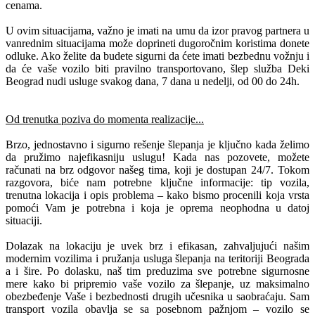
cenama.
U ovim situacijama, važno je imati na umu da izor pravog partnera u
vanrednim situacijama može doprineti dugoročnim koristima donete
odluke. Ako želite da budete sigurni da ćete imati bezbednu vožnju i
da će vaše vozilo biti pravilno transportovano, šlep služba Deki
Beograd nudi usluge svakog dana, 7 dana u nedelji, od 00 do 24h.
Od trenutka poziva do momenta realizacije...
Brzo, jednostavno i sigurno rešenje šlepanja je ključno kada želimo
da pružimo najefikasniju uslugu! Kada nas pozovete, možete
računati na brz odgovor našeg tima, koji je dostupan 24/7. Tokom
razgovora, biće nam potrebne ključne informacije: tip vozila,
trenutna lokacija i opis problema – kako bismo procenili koja vrsta
pomoći Vam je potrebna i koja je oprema neophodna u datoj
situaciji.
Dolazak na lokaciju je uvek brz i efikasan, zahvaljujući našim
modernim vozilima i pružanja usluga šlepanja na teritoriji Beograda
a i šire. Po dolasku, naš tim preduzima sve potrebne sigurnosne
mere kako bi pripremio vaše vozilo za šlepanje, uz maksimalno
obezbeđenje Vaše i bezbednosti drugih učesnika u saobraćaju. Sam
transport vozila obavlja se sa posebnom pažnjom – vozilo se