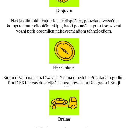
Dogovor
Naš jak tim uključuje iskusne dispečere, pouzdane vozače i
kompetentnu radioničku ekipu, kao i pomoć na putu i ​​sopstveni
vozni park opremljen najsavremenijom tehnologijom.
Fleksibilnost
Stojimo Vam na usluzi 24 sata, 7 dana u nedelji, 365 dana u godini.
Tim DEKI je vaš dobavljač usluga prevoza u Beogradu i Srbiji.
Brzina