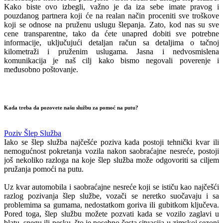
Kako biste ovo izbegli, važno je da iza sebe imate pravog i
pouzdanog partnera koji će na realan način proceniti sve troškove
koji se odnose na pruženu uslugu šlepanja. Zato, kod nas su sve
cene transparentne, tako da ćete unapred dobiti sve potrebne
informacije, uključujući detaljan račun sa detaljima o tačnoj
kilometraži i pruženim uslugama. Jasna i nedvosmislena
komunikacija je naš cilj kako bismo negovali poverenje i
međusobno poštovanje.
Kada treba da pozovete našu službu za pomoć na putu?
Poziv Šlep Služba
Iako se šlep služba najčešće poziva kada postoji tehnički kvar ili
nemogućnost pokretanja vozila nakon saobraćajne nesreće, postoji
još nekoliko razloga na koje šlep služba može odgovoriti sa ciljem
pružanja pomoći na putu.
Uz kvar automobila i saobraćajne nesreće koji se ističu kao najčešći
razlog pozivanja šlep službe, vozači se neretko suočavaju i sa
problemima sa gumama, nedostatkom goriva ili gubitkom ključeva.
Pored toga, šlep službu možete pozvati kada se vozilo zaglavi u
blatu, snegu ili pesku, što je posebno česta situacija u zimskoj sezoni