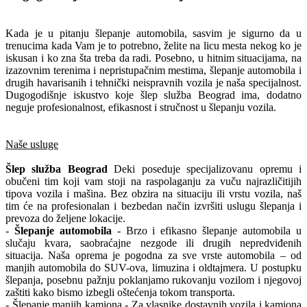
Kada je u pitanju šlepanje automobila, sasvim je sigurno da u
trenucima kada Vam je to potrebno, želite na licu mesta nekog ko je
iskusan i ko zna šta treba da radi. Posebno, u hitnim situacijama, na
izazovnim terenima i nepristupačnim mestima, šlepanje automobila i
drugih havarisanih i tehnički neispravnih vozila je naša specijalnost.
Dugogodišnje iskustvo koje šlep služba Beograd ima, dodatno
neguje profesionalnost, efikasnost i stručnost u šlepanju vozila.
Naše usluge
Šlep služba Beograd
Deki poseduje specijalizovanu opremu i
obučeni tim koji vam stoji na raspolaganju za vuču najrazličitijih
tipova vozila i mašina. Bez obzira na situaciju ili vrstu vozila, naš
tim će na profesionalan i bezbedan način izvršiti uslugu šlepanja i
prevoza do željene lokacije.
-
Šlepanje automobila
- Brzo i efikasno šlepanje automobila u
slučaju kvara, saobraćajne nezgode ili drugih nepredviđenih
situacija. Naša oprema je pogodna za sve vrste automobila – od
manjih automobila do SUV-ova, limuzina i oldtajmera. U postupku
šlepanja, posebnu pažnju poklanjamo rukovanju vozilom i njegovoj
zaštiti kako bismo izbegli oštećenja tokom transporta.
- Šlepanje manjih kamiona - Za vlasnike dostavnih vozila i kamiona