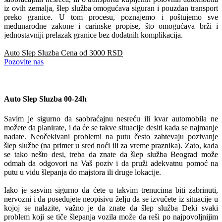
iz ovih zemalja, šlep služba omogućava siguran i pouzdan transport
preko granice. U tom procesu, poznajemo i poštujemo sve
međunarodne zakone i carinske propise, što omogućava brži i
jednostavniji prelazak granice bez dodatnih komplikacija.
Auto Slep Sluzba Cena od 3000 RSD
Pozovite nas
Auto Slep Sluzba 00-24h
Savim je sigurno da saobraćajnu nesreću ili kvar automobila ne
možete da planirate, i da će se takve situacije desiti kada se najmanje
nadate. Neočekivani problemi na putu često zahtevaju pozivanje
šlep službe (na primer u sred noći ili za vreme praznika). Zato, kada
se tako nešto desi, treba da znate da šlep služba Beograd može
odmah da odgovori na Vaš poziv i da pruži adekvatnu pomoć na
putu u vidu šlepanja do majstora ili druge lokacije.
Iako je sasvim sigurno da ćete u takvim trenucima biti zabrinuti,
nervozni i da posedujete neopisivu želju da se izvučete iz situacije u
kojoj se nalazite, važno je da znate da šlep služba Deki svaki
problem koji se tiče šlepanja vozila može da reši po najpovoljnijim