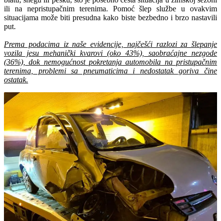
ili na nepristupačnim terenima. Pomoć šlep službe u ovakvim
situacijama može biti presudna kako biste bezbedno i brzo nastavili
put.
Prema podacima iz naše evidencije, najčešći razlozi za šlepanje
vozila jesu mehanički kvarovi (oko 43%), saobraćajne nezgode
(36%), dok nemogućnost pokretanja automobila na pristupačnim
terenima, problemi sa pneumaticima i nedostatak goriva čine
ostatak.