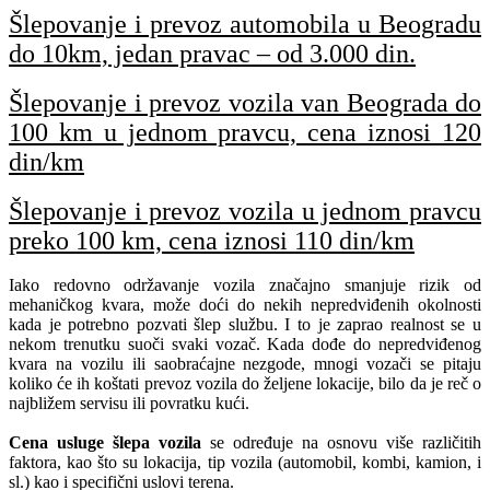
Šlepovanje i prevoz automobila u Beogradu
do 10km, jedan pravac – od 3.000 din.
Šlepovanje i prevoz vozila van Beograda do
100 km u jednom pravcu, cena iznosi 120
din/km
Šlepovanje i prevoz vozila u jednom pravcu
preko 100 km, cena iznosi 110 din/km
Iako redovno održavanje vozila značajno smanjuje rizik od
mehaničkog kvara, može doći do nekih nepredviđenih okolnosti
kada je potrebno pozvati šlep službu. I to je zaprao realnost se u
nekom trenutku suoči svaki vozač. Kada dođe do nepredviđenog
kvara na vozilu ili saobraćajne nezgode, mnogi vozači se pitaju
koliko će ih koštati prevoz vozila do željene lokacije, bilo da je reč o
najbližem servisu ili povratku kući.
Cena usluge šlepa vozila
se određuje na osnovu više različitih
faktora, kao što su lokacija, tip vozila (automobil, kombi, kamion, i
sl.) kao i specifični uslovi terena.