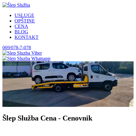
USLUGE
OPŠTINE
CENA
BLOG
KONTAKT
069/078-7-078
Šlep Služba Cena - Cenovnik