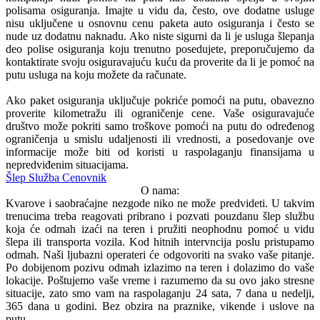
polisama osiguranja. Imajte u vidu da, često, ove dodatne usluge
nisu uključene u osnovnu cenu paketa auto osiguranja i često se
nude uz dodatnu naknadu. Ako niste sigurni da li je usluga šlepanja
deo polise osiguranja koju trenutno posedujete, preporučujemo da
kontaktirate svoju osiguravajuću kuću da proverite da li je pomoć na
putu usluga na koju možete da računate.
Ako paket osiguranja uključuje pokriće pomoći na putu, obavezno
proverite kilometražu ili ograničenje cene. Vaše osiguravajuće
društvo može pokriti samo troškove pomoći na putu do određenog
ograničenja u smislu udaljenosti ili vrednosti, a posedovanje ove
informacije može biti od koristi u raspolaganju finansijama u
nepredviđenim situacijama.
Šlep Služba Cenovnik
O nama:
Kvarove i saobraćajne nezgode niko ne može predvideti. U takvim
trenucima treba reagovati pribrano i pozvati pouzdanu šlep službu
koja će odmah izaći na teren i pružiti neophodnu pomoć u vidu
šlepa ili transporta vozila. Kod hitnih intervncija poslu pristupamo
odmah. Naši ljubazni operateri će odgovoriti na svako vaše pitanje.
Po dobijenom pozivu odmah izlazimo na teren i dolazimo do vaše
lokacije. Poštujemo vaše vreme i razumemo da su ovo jako stresne
situacije, zato smo vam na raspolaganju 24 sata, 7 dana u nedelji,
365 dana u godini. Bez obzira na praznike, vikende i uslove na
putu.