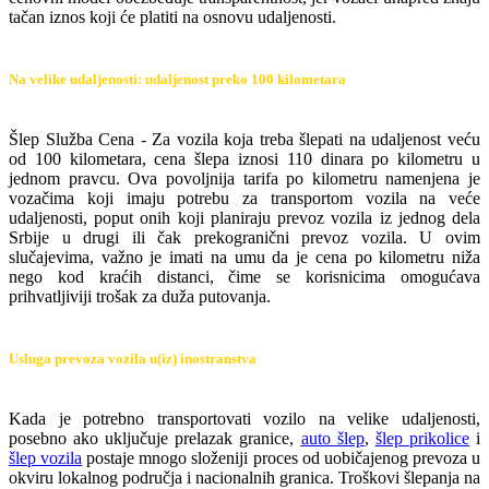
tačan iznos koji će platiti na osnovu udaljenosti.
Na velike udaljenosti: udaljenost preko 100 kilometara
Šlep Služba Cena - Za vozila koja treba šlepati na udaljenost veću
od 100 kilometara, cena šlepa iznosi 110 dinara po kilometru u
jednom pravcu. Ova povoljnija tarifa po kilometru namenjena je
vozačima koji imaju potrebu za transportom vozila na veće
udaljenosti, poput onih koji planiraju prevoz vozila iz jednog dela
Srbije u drugi ili čak prekogranični prevoz vozila. U ovim
slučajevima, važno je imati na umu da je cena po kilometru niža
nego kod kraćih distanci, čime se korisnicima omogućava
prihvatljiviji trošak za duža putovanja.
Usluga prevoza vozila u(iz) inostranstva
Kada je potrebno transportovati vozilo na velike udaljenosti,
posebno ako uključuje prelazak granice,
auto šlep
,
šlep prikolice
i
šlep vozila
postaje mnogo složeniji proces od uobičajenog prevoza u
okviru lokalnog područja i nacionalnih granica. Troškovi šlepanja na