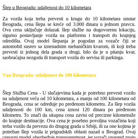
Šlep u Beogradu: udaljenost do 10 kilometara
Za vozila koja treba prevesti u krugu do 10 kilometara unutar
Beograda, cena šlepa se kreće od 3.000 dinara u jednom pravcu.
Ova cena uključuje dolazak šlep službe na dogovorenu lokaciju,
sigurno postavljanje vozila na platformu i transport do krajnjeg
odredišta. Ovaj model šlepanja je pogodan za vozače čiji se
automobil susreo sa iznenadnim mehaničkim kvarom, ili koji treba
prevesti iz jednog dela grada u drugi, bilo da je u pitanju kvar,
saobraćajna nezgoda ili transport vozila do servisa ili parkinga.
Van Beograda: udaljenost do 100 kilometara
Šlep Služba Cena - U slučajevima kada je potrebno prevesti vozilo
na udaljenost veću od 10 kilometara, a manju od 100 kilometara od
Beograda, cena se određuje po pređenom kilometru. Za šlep vozila
udaljenosti do 100 km, cena iznosi 120 dinara po pređenom
kilometru. To znači da ukupna cena zavisi od precizne kilometraže
do krajnje destinacije. Ova cena je posebno povoljna vozačima koji
treba vozilo da prevezu do drugog grada u Srbiji, ili za one kojima je
potreban šlep vozila iz prigradskih oblasti nazad u Beograd. Ovaj
cenovni model obezbeđuje transparentnost, jer vozači unapred znaju