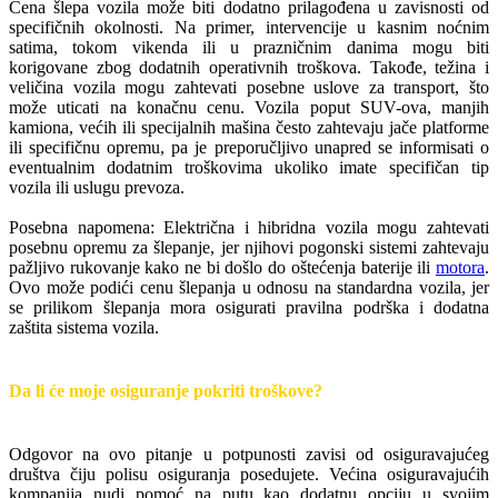
Cena šlepa vozila može biti dodatno prilagođena u zavisnosti od
specifičnih okolnosti. Na primer, intervencije u kasnim noćnim
satima, tokom vikenda ili u prazničnim danima mogu biti
korigovane zbog dodatnih operativnih troškova. Takođe, težina i
veličina vozila mogu zahtevati posebne uslove za transport, što
može uticati na konačnu cenu. Vozila poput SUV-ova, manjih
kamiona, većih ili specijalnih mašina često zahtevaju jače platforme
ili specifičnu opremu, pa je preporučljivo unapred se informisati o
eventualnim dodatnim troškovima ukoliko imate specifičan tip
vozila ili uslugu prevoza.
Posebna napomena: Električna i hibridna vozila mogu zahtevati
posebnu opremu za šlepanje, jer njihovi pogonski sistemi zahtevaju
pažljivo rukovanje kako ne bi došlo do oštećenja baterije ili
motora
.
Ovo može podići cenu šlepanja u odnosu na standardna vozila, jer
se prilikom šlepanja mora osigurati pravilna podrška i dodatna
zaštita sistema vozila.
Da li će moje osiguranje pokriti troškove?
Odgovor na ovo pitanje u potpunosti zavisi od osiguravajućeg
društva čiju polisu osiguranja posedujete. Većina osiguravajućih
kompanija nudi pomoć na putu kao dodatnu opciju u svojim