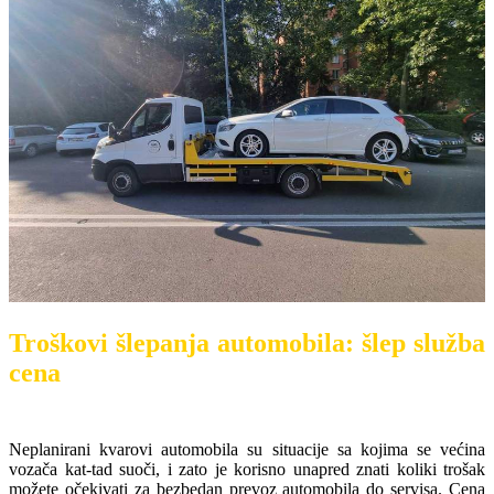
Troškovi šlepanja automobila: šlep služba
cena
Neplanirani kvarovi automobila su situacije sa kojima se većina
vozača kat-tad suoči, i zato je korisno unapred znati koliki trošak
možete očekivati za bezbedan prevoz automobila do servisa. Cena