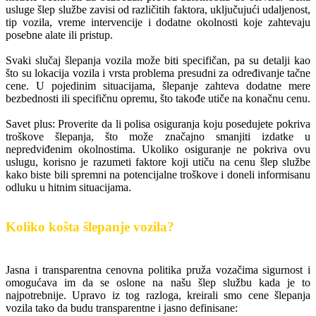
usluge šlep službe zavisi od različitih faktora, uključujući udaljenost,
tip vozila, vreme intervencije i dodatne okolnosti koje zahtevaju
posebne alate ili pristup.
Svaki slučaj šlepanja vozila može biti specifičan, pa su detalji kao
što su lokacija vozila i vrsta problema presudni za određivanje tačne
cene. U pojedinim situacijama, šlepanje zahteva dodatne mere
bezbednosti ili specifičnu opremu, što takođe utiče na konačnu cenu.
Savet plus: Proverite da li polisa osiguranja koju posedujete pokriva
troškove šlepanja, što može značajno smanjiti izdatke u
nepredviđenim okolnostima. Ukoliko osiguranje ne pokriva ovu
uslugu, korisno je razumeti faktore koji utiču na cenu šlep službe
kako biste bili spremni na potencijalne troškove i doneli informisanu
odluku u hitnim situacijama.
Koliko košta šlepanje vozila?
Jasna i transparentna cenovna politika pruža vozačima sigurnost i
omogućava im da se oslone na našu šlep službu kada je to
najpotrebnije. Upravo iz tog razloga, kreirali smo cene šlepanja
vozila tako da budu transparentne i jasno definisane: