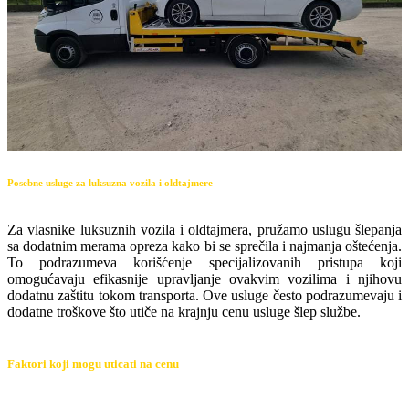
Posebne usluge za luksuzna vozila i oldtajmere
Za vlasnike luksuznih vozila i oldtajmera, pružamo uslugu šlepanja
sa dodatnim merama opreza kako bi se sprečila i najmanja oštećenja.
To podrazumeva korišćenje specijalizovanih pristupa koji
omogućavaju efikasnije upravljanje ovakvim vozilima i njihovu
dodatnu zaštitu tokom transporta. Ove usluge često podrazumevaju i
dodatne troškove što utiče na krajnju cenu usluge šlep službe.
Faktori koji mogu uticati na cenu