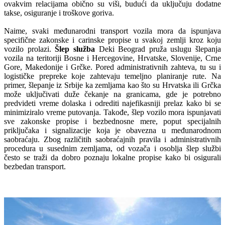
ovakvim relacijama obično su viši, budući da uključuju dodatne
takse, osiguranje i troškove goriva.
Naime, svaki međunarodni transport vozila mora da ispunjava
specifične zakonske i carinske propise u svakoj zemlji kroz koju
vozilo prolazi.
Šlep služba
Deki Beograd pruža uslugu šlepanja
vozila na teritoriji Bosne i Hercegovine, Hrvatske, Slovenije, Crne
Gore, Makedonije i Grčke. Pored administrativnih zahteva, tu su i
logističke prepreke koje zahtevaju temeljno planiranje rute. Na
primer, šlepanje iz Srbije ka zemljama kao što su Hrvatska ili Grčka
može uključivati duže čekanje na granicama, gde je potrebno
predvideti vreme dolaska i odrediti najefikasniji prelaz kako bi se
minimiziralo vreme putovanja. Takođe, šlep vozilo mora ispunjavati
sve zakonske propise i bezbednosne mere, poput specijalnih
priključaka i signalizacije koja je obavezna u međunarodnom
saobraćaju. Zbog različitih saobraćajnih pravila i administrativnih
procedura u susednim zemljama, od vozača i osoblja šlep službi
često se traži da dobro poznaju lokalne propise kako bi osigurali
bezbedan transport.